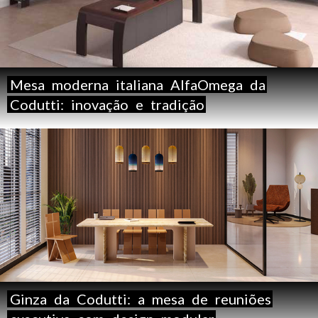
Mesa
moderna
italiana
AlfaOmega
da
Codutti:
inovação
e
tradição
Ginza
da
Codutti:
a
mesa
de
reuniões