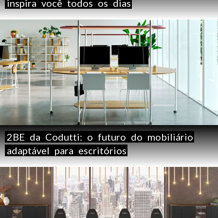
inspira
você
todos
os
dias
2BE
da
Codutti:
o
futuro
do
mobiliário
adaptável
para
escritórios