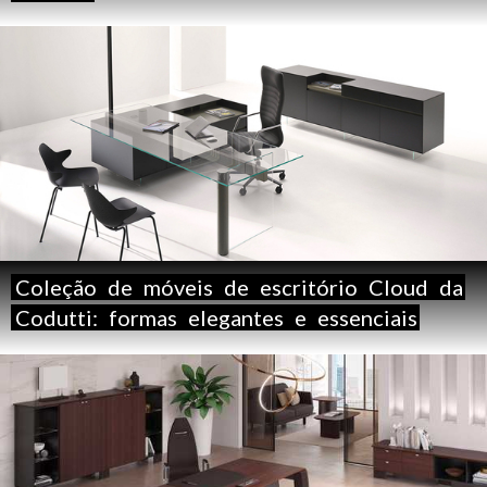
Coleção
de
móveis
de
escritório
Cloud
da
Codutti:
formas
elegantes
e
essenciais