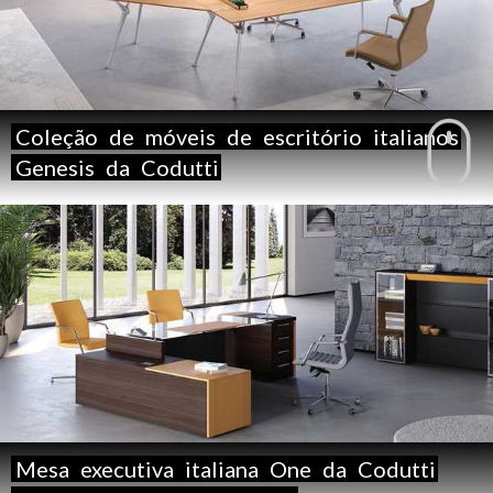
Coleção
de
móveis
de
escritório
italianos
Genesis
da
Codutti
Mesa
executiva
italiana
One
da
Codutti