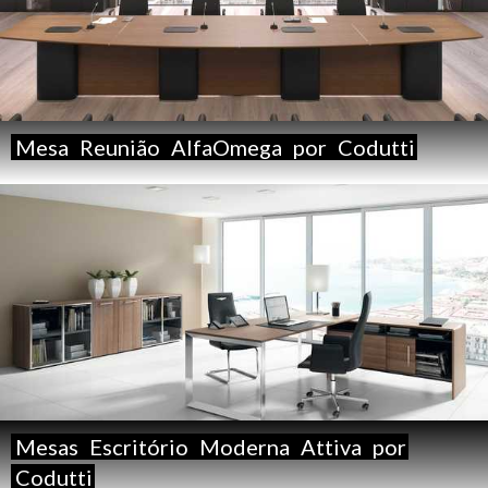
Mesa
Reunião
AlfaOmega
por
Codutti
Mesas
Escritório
Moderna
Attiva
por
Codutti