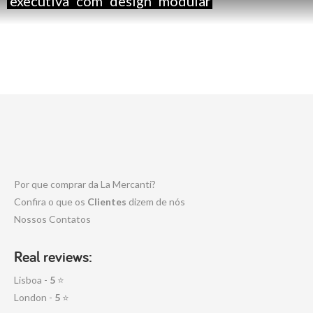
executiva
com
design
modular
Por que comprar da La Mercanti?
Confira o que os
Clientes
dizem de nós
Nossos Contatos
Real reviews:
Lisboa -
5
⭐
London -
5
⭐