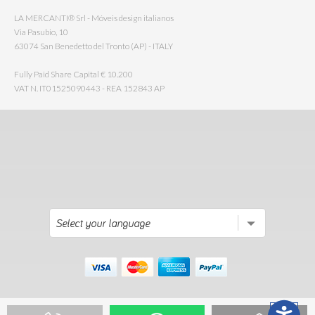
LA MERCANTI® Srl - Móveis design italianos
Via Pasubio, 10
63074 San Benedetto del Tronto (AP) - ITALY
Fully Paid Share Capital € 10.200
VAT N. IT01525090443 - REA 152843 AP