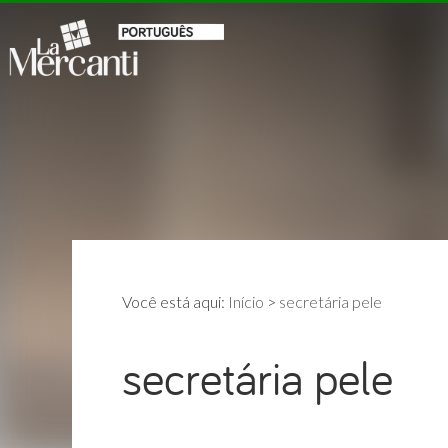
Você está aqui:
Início
>
secretária pele
secretária pele