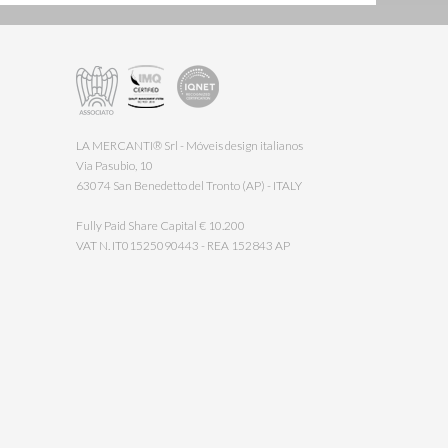
LA MERCANTI® Srl - Móveis design italianos
Via Pasubio, 10
63074 San Benedetto del Tronto (AP) - ITALY
Fully Paid Share Capital € 10.200
VAT N. IT01525090443 - REA 152843 AP