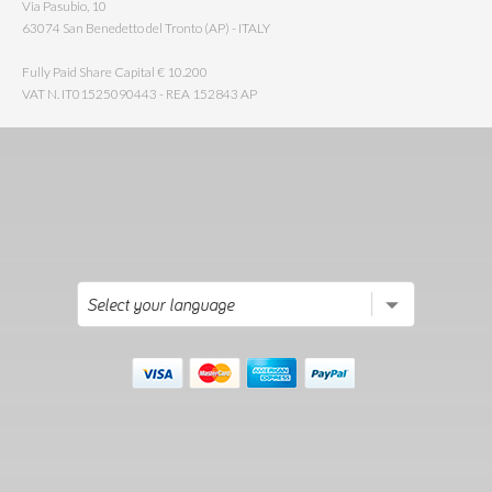
Via Pasubio, 10
63074 San Benedetto del Tronto (AP) - ITALY
Fully Paid Share Capital € 10.200
VAT N. IT01525090443 - REA 152843 AP