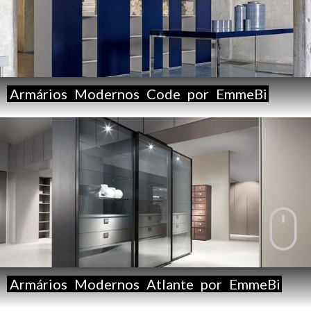
Armários
Modernos
Code
por
EmmeBi
Armários
Modernos
Atlante
por
EmmeBi