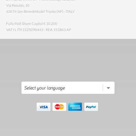
Via Pasubio, 10
63074 San Benedetto del Tronto (AP) - ITALY
Fully Paid Share Capital € 10.200
VAT N. IT01525090443 - REA 152843 AP