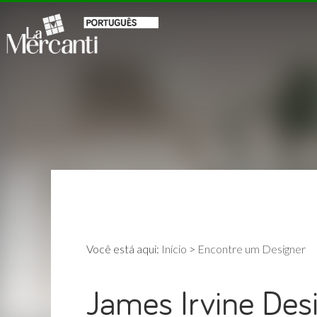
Você está aqui:
Início
>
Encontre um Designer
James Irvine Des