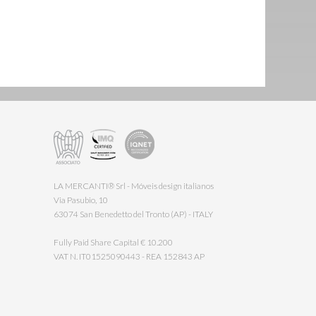
LA MERCANTI® Srl - Móveis design italianos
Via Pasubio, 10
63074 San Benedetto del Tronto (AP) - ITALY
Fully Paid Share Capital € 10.200
VAT N. IT01525090443 - REA 152843 AP