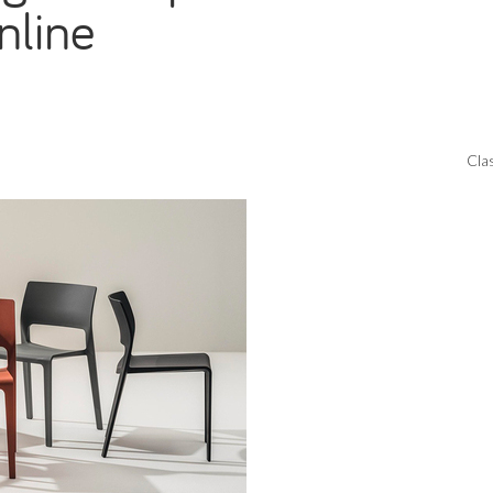
nline
Clas