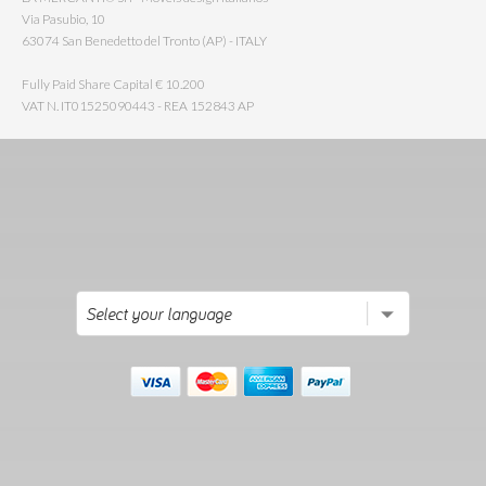
Via Pasubio, 10
63074 San Benedetto del Tronto (AP) - ITALY
Fully Paid Share Capital € 10.200
VAT N. IT01525090443 - REA 152843 AP