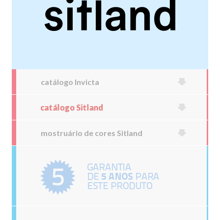
catálogo Invicta
catálogo Sitland
mostruário de cores Sitland