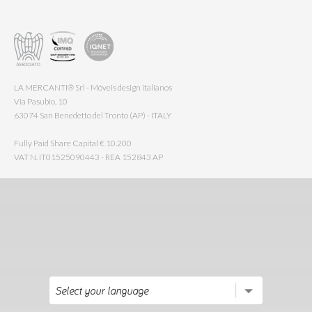
LA MERCANTI® Srl - Móveis design italianos
Via Pasubio, 10
63074 San Benedetto del Tronto (AP) - ITALY
Fully Paid Share Capital € 10.200
VAT N. IT01525090443 - REA 152843 AP