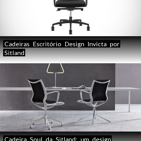
Cadeiras
Escritório
Design
Invicta
por
Sitland
Cadeira
Soul
da
Sitland:
um
design