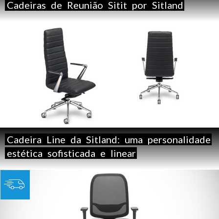
Cadeiras
de
Reunião
Sitit
por
Sitland
Cadeira
Line
da
Sitland:
uma
personalidade
estética
sofisticada
e
linear