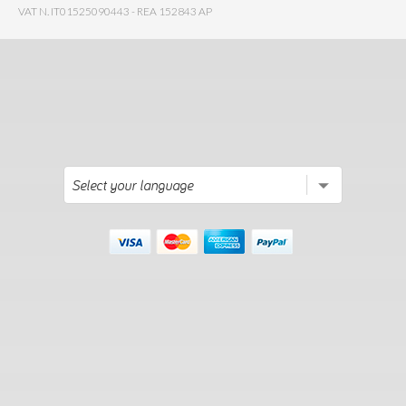
VAT N. IT01525090443 - REA 152843 AP