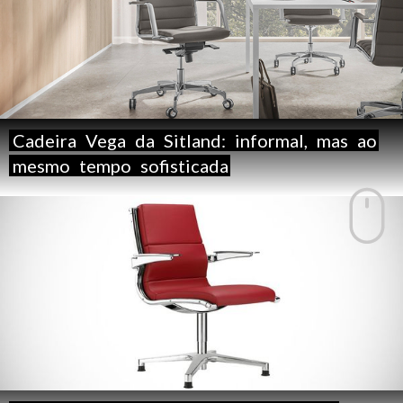
Cadeira
Vega
da
Sitland:
informal,
mas
ao
mesmo
tempo
sofisticada