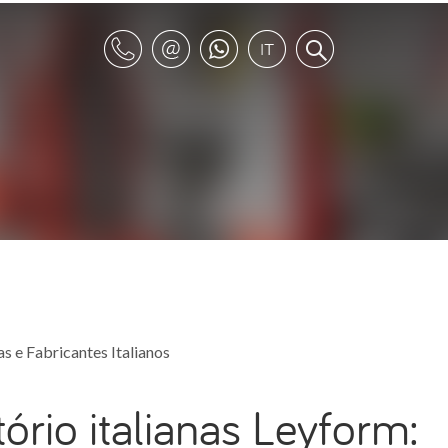
s e Fabricantes Italianos
tório italianas Leyform: