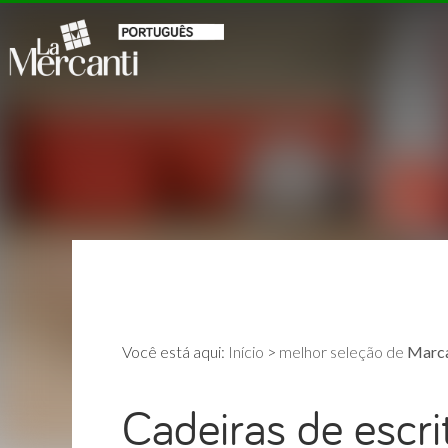
Você está aqui:
Início
>
melhor seleção de
Marca
Cadeiras de escri