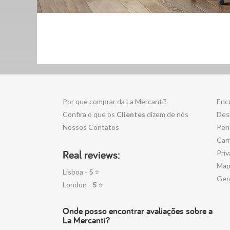
Por que comprar da La Mercanti?
Enc
Confira o que os
Clientes
dizem de nós
Desi
Nossos Contatos
Pen
Carr
Real reviews:
Priv
Map
Lisboa -
5
⭐
Ger
London -
5
⭐
Onde posso encontrar avaliações sobre a
La Mercanti?