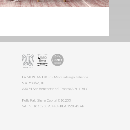
LA MERCANTI® Srl - Móveis design italianos
Via Pasubio, 10
63074 San Benedetto del Tronto (AP) - ITALY
Fully Paid Share Capital € 10.200
VAT N. IT01525090443 - REA 152843 AP