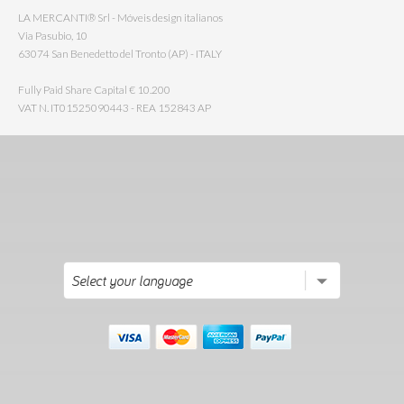
LA MERCANTI® Srl - Móveis design italianos
Via Pasubio, 10
63074 San Benedetto del Tronto (AP) - ITALY
Fully Paid Share Capital € 10.200
VAT N. IT01525090443 - REA 152843 AP